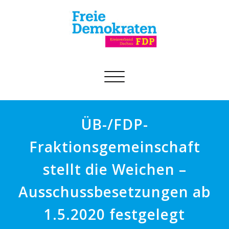
Schalte
Navigation
ÜB-/FDP-
Fraktionsgemeinschaft
stellt die Weichen –
Ausschussbesetzungen ab
1.5.2020 festgelegt