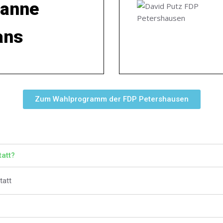
sanne
ans
Zum Wahlprogramm der FDP Petershausen
l
att?
tatt