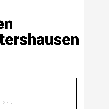
en
etershausen
AUSEN