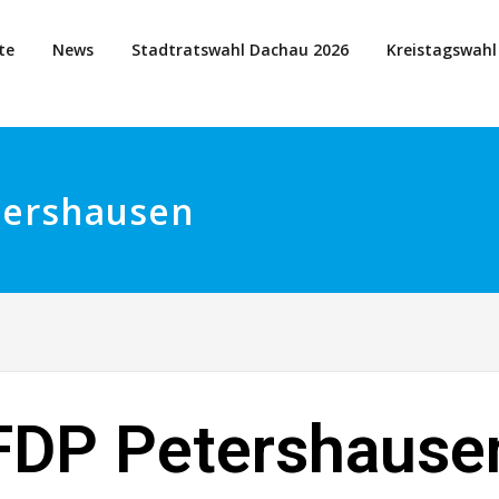
te
News
Stadtratswahl Dachau 2026
Kreistagswahl
tershausen
FDP Petershause