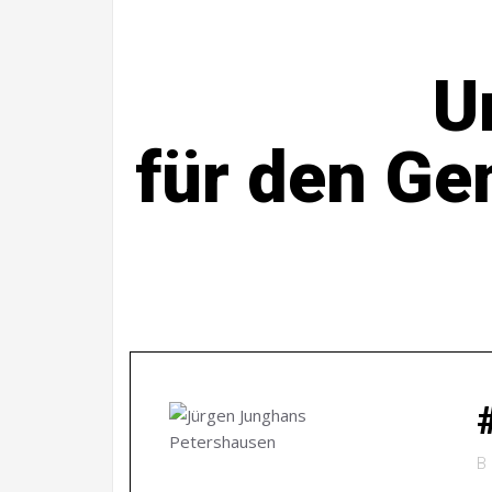
U
für den Ge
B