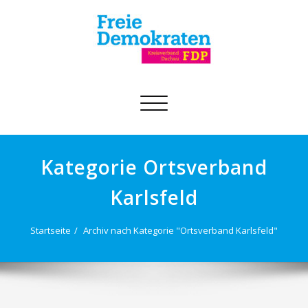
Schalte
Navigation
Kategorie Ortsverband
Karlsfeld
Startseite
Archiv nach Kategorie "Ortsverband Karlsfeld"