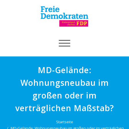
Schalte
Navigation
MD-Gelände:
Wohnungsneubau im
großen oder im
verträglichen Maßstab?
Startseite
MD-Gelände: Wohnungsneubau im großen oder im verträglichen