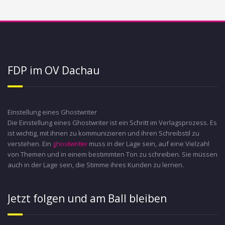
FDP im OV Dachau
Einstellung eines Ghostwriter
Die Einstellung eines Ghostwriter ist ein Schritt im Verlagsprozess. Es
ist wichtig, mit ihnen zu kommunizieren und ihren Schreibstil zu
verstehen. Ein
ghostwriter
muss in der Lage sein, auf eine Vielzahl
von Themen und in einem bestimmten Ton zu schreiben. Sie müssen
auch in der Lage sein, die Stimme ihres Kunden zu lernen.
Jetzt folgen und am Ball bleiben