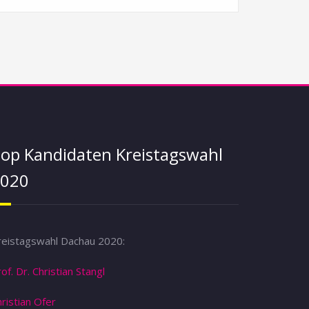
op Kandidaten Kreistagswahl
020
reistagswahl Dachau 2020:
of. Dr. Christian Stangl
ristian Ofer