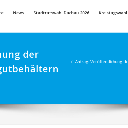
te
News
Stadtratswahl Dachau 2026
Kreistagswahl
hung der
Antrag: Veröffentlichung d
gutbehältern