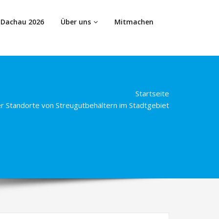
 Dachau 2026
Über uns
Mitmachen
Startseite
er Standorte von Streugutbehältern im Stadtgebiet