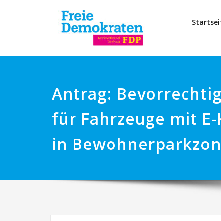
Startsei
Antrag: Bevorrechti
für Fahrzeuge mit E
in Bewohnerparkzo