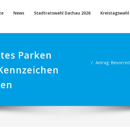
te
News
Stadtratswahl Dachau 2026
Kreistagswahl
gtes Parken
Antrag: Bevorrec
-Kennzeichen
nen